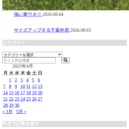
強い東ウネリ
2026.08.04
サイズアップする千葉外房
2026.08.03
カテゴリー
カ
テ
2025年4月
ゴ
リ
月
火
水
木
金
土
日
ー
1
2
3
4
5
6
7
8
9
10
11
12
13
14
15
16
17
18
19
20
21
22
23
24
25
26
27
28
29
30
« 3月
5月 »
年月で記事を探す