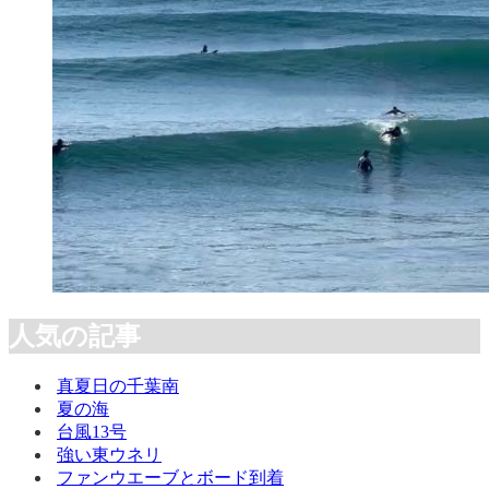
人気の記事
真夏日の千葉南
夏の海
台風13号
強い東ウネリ
ファンウエーブとボード到着