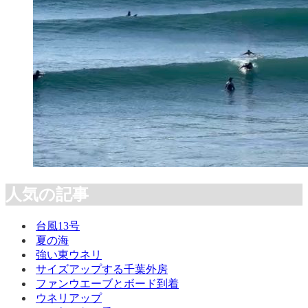
人気の記事
台風13号
夏の海
強い東ウネリ
サイズアップする千葉外房
ファンウエーブとボード到着
ウネリアップ