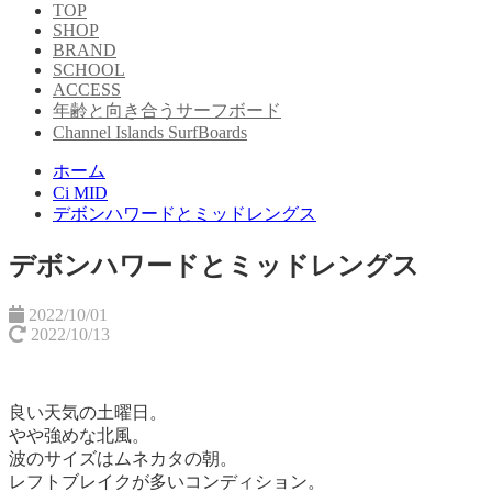
TOP
SHOP
BRAND
SCHOOL
ACCESS
年齢と向き合うサーフボード
Channel Islands SurfBoards
ホーム
Ci MID
デボンハワードとミッドレングス
デボンハワードとミッドレングス
2022/10/01
2022/10/13
良い天気の土曜日。
やや強めな北風。
波のサイズはムネカタの朝。
レフトブレイクが多いコンディション。