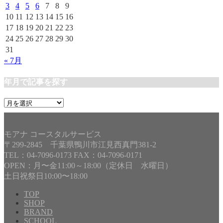
3
4
5
6
7
8
9
10
11
12
13
14
15
16
17
18
19
20
21
22
23
24
25
26
27
28
29
30
31
« 7月
年月で記事を探す
年
月
で
記
モアナ コースタルサービス
事
〒299-2845 千葉県鴨川市江見西真門381-2
を
TEL：04-7096-0173 FAX：04-7096-0171
探
OPEN：月〜金11:00～18:00（定休日 水曜日）
す
土日祝祭日10:00〜18:00
TOP
SHOP
BRAND
SCHOOL