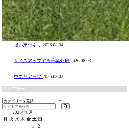
強い東ウネリ
2026.08.04
サイズアップする千葉外房
2026.08.03
ウネリアップ
2026.08.02
カテゴリー
カ
テ
2026年8月
ゴ
リ
月
火
水
木
金
土
日
ー
1
2