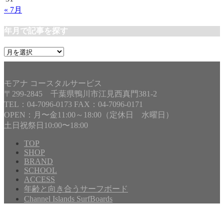
« 7月
年月で記事を探す
年
月
で
記
モアナ コースタルサービス
事
〒299-2845 千葉県鴨川市江見西真門381-2
を
TEL：04-7096-0173 FAX：04-7096-0171
探
OPEN：月〜金11:00～18:00（定休日 水曜日）
す
土日祝祭日10:00〜18:00
TOP
SHOP
BRAND
SCHOOL
ACCESS
年齢と向き合うサーフボード
Channel Islands SurfBoards
Copyright©
MOANA COASTAL SERVICE
, 2017 All Rights