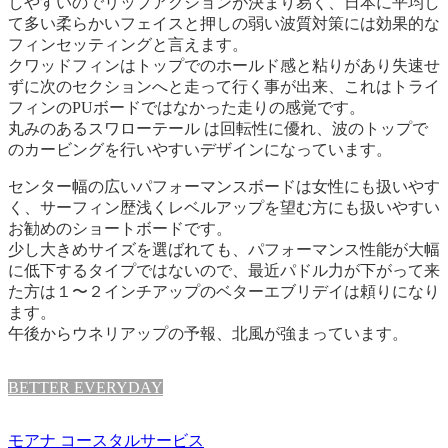
しやすいのでリップアクションが決まり易く、日本に平均し
て多い柔らかいフェイスと押しの弱い波質対策には効果的な
フィンセッティングと言えます。
クワッドフィンはトップでのホールド感と粘りがあり失速せ
ずに次のセクションへと走って行く事が出来、これはトライ
フィンのPUボードではなかった走りの感覚です。
丸みのあるスワローテール は回転性に優れ、波のトップで
のカービングを行いやすいデザインになっています。
センター幅の広いパフォーマンスボードは女性にも扱いやす
く、サーフィン歴浅くレベルアップを望む方にも扱いやすい
お勧めのショートボードです。
少し大きめサイズを選ばれても、パフォーマンス性能が大幅
に低下するタイプではないので、最近パドル力が下がって来
た方は１〜２インチアップのベターエブリデイは頼りになり
ます。
午後からウネリアップの予報、北風が強まっています。
BETTER EVERYDAY
モアナ コースタルサービス