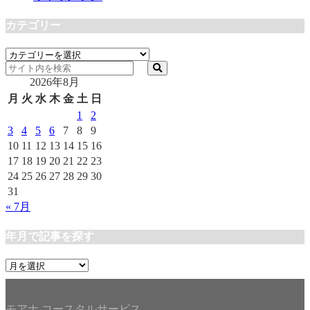
カテゴリー
カ
テ
2026年8月
ゴ
リ
月
火
水
木
金
土
日
ー
1
2
3
4
5
6
7
8
9
10
11
12
13
14
15
16
17
18
19
20
21
22
23
24
25
26
27
28
29
30
31
« 7月
年月で記事を探す
年
月
で
記
モアナ コースタルサービス