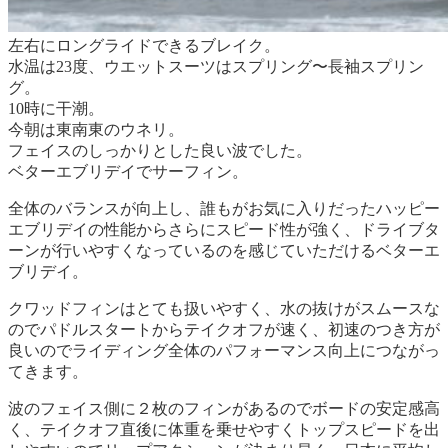
左右にロングライドできるブレイク。
水温は23度、ウエットスーツはスプリング〜長袖スプリン
グ。
10時に干潮。
今朝は東南東のウネリ。
フェイスのしっかりとした良い波でした。
ベターエブリデイでサーフィン。
全体のバランスが向上し、誰もがお気に入りだったハッピー
エブリデイの性能からさらにスピード性が強く、ドライブタ
ーンが行いやすくなっているのを感じていただけるベターエ
ブリデイ。
クワッドフィンはとても扱いやすく、水の抜けがスムースな
のでパドルスタートからテイクオフが速く、初速のつき方が
良いのでライディング全体のパフォーマンス向上につながっ
てきます。
波のフェイス側に２枚のフィンがあるのでボードの安定感高
く、テイクオフ直後に体重を乗せやすくトップスピードを出