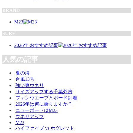
BRAND
M23
SURF
2026年 おすすめ記事
人気の記事
夏の海
台風13号
強い東ウネリ
サイズアップする千葉外房
ファンウエーブとボード到着
2026年は何に乗りますか？
ニューボードはM23
ウネリアップ
M23
ハイファイブ vs ホグレット