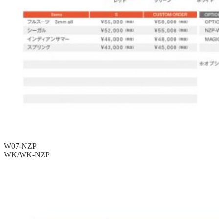
W07-NZP
WK/WK-NZP