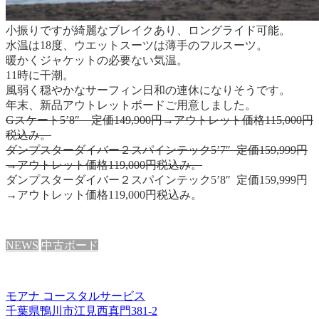
小振りですが綺麗なブレイクあり、ロングライド可能。
水温は18度、ウエットスーツは薄手のフルスーツ。
暖かくジャケットの必要ない気温。
11時に干潮。
風弱く穏やかなサーフィン日和の連休になりそうです。
年末、新品アウトレットボードご用意しました。
Gスケート5’8″ 定価149,900円→アウトレット価格115,000円
税込み。
ダンプスターダイバー２スパインテック5’7″ 定価159,999円
→アウトレット価格119,000円税込み。
ダンプスターダイバー２スパインテック5’8″ 定価159,999円
→アウトレット価格119,000円税込み。
NEWS
中古ボード
モアナ コースタルサービス
千葉県鴨川市江見西真門381-2