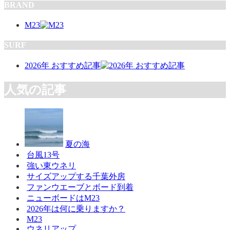
BRAND
M23
SURF
2026年 おすすめ記事
人気の記事
夏の海
台風13号
強い東ウネリ
サイズアップする千葉外房
ファンウエーブとボード到着
ニューボードはM23
2026年は何に乗りますか？
M23
ウネリアップ