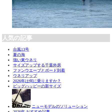
人気の記事
台風13号
夏の海
強い東ウネリ
サイズアップする千葉外房
ファンウエーブとボード到着
ウネリアップ
2026年は何に乗りますか？
ビッグハッピーの新サイズ
ニューモデルのソリューション
2026年 おすすめ記事