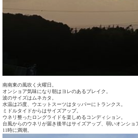
南南東の風吹く火曜日。
オンショア気味になり朝はヨレのあるブレイク。
波のサイズはムネカタ。
水温は25度、ウエットスーツはタッパーにトランクス。
ミドルタイドからはサイズアップ。
ウネリ整ったロングライドを楽しめるコンディション。
台風からのウネリが届き後半はサイズアップ、弱いオンショ
11時に満潮。