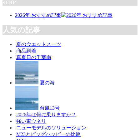
SURF
2026年 おすすめ記事
人気の記事
夏のウエットスーツ
商品到着
真夏日の千葉南
夏の海
台風13号
2026年は何に乗りますか？
強い東ウネリ
ニューモデルのソリューション
M23とビッグハッピーの比較