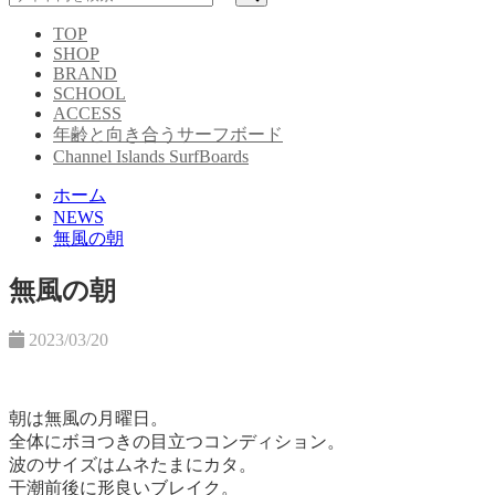
TOP
SHOP
BRAND
SCHOOL
ACCESS
年齢と向き合うサーフボード
Channel Islands SurfBoards
ホーム
NEWS
無風の朝
無風の朝
2023/03/20
朝は無風の月曜日。
全体にボヨつきの目立つコンディション。
波のサイズはムネたまにカタ。
干潮前後に形良いブレイク。