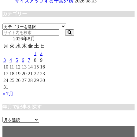
サイズアップする千葉外房
2026.08.03
カテゴリー
カ
テ
2026年8月
ゴ
リ
月
火
水
木
金
土
日
ー
1
2
3
4
5
6
7
8
9
10
11
12
13
14
15
16
17
18
19
20
21
22
23
24
25
26
27
28
29
30
31
« 7月
年月で記事を探す
年
月
で