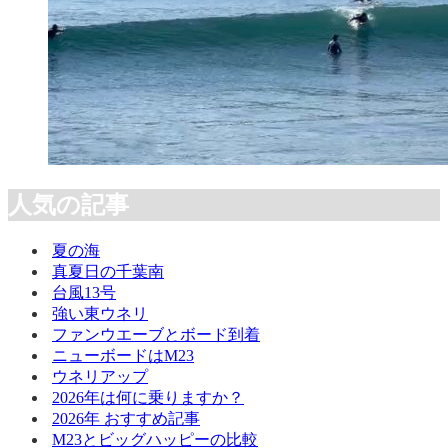
人気の記事
夏の海
真夏日の千葉南
台風13号
強い東ウネリ
ファンウエーブとボード到着
ニューボードはM23
ウネリアップ
2026年は何に乗りますか？
2026年 おすすめ記事
M23とビッグハッピーの比較