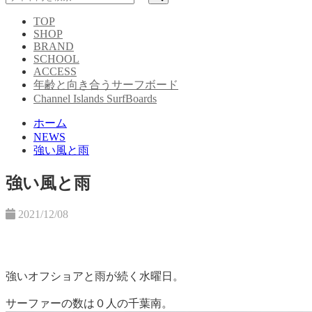
TOP
SHOP
BRAND
SCHOOL
ACCESS
年齢と向き合うサーフボード
Channel Islands SurfBoards
ホーム
NEWS
強い風と雨
強い風と雨
2021/12/08
強いオフショアと雨が続く水曜日。
サーファーの数は０人の千葉南。