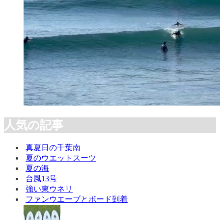
人気の記事
真夏日の千葉南
夏のウエットスーツ
夏の海
台風13号
強い東ウネリ
ファンウエーブとボード到着