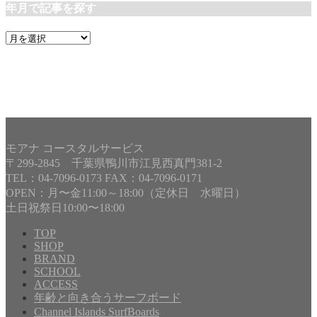
年月で記事を探す
年
月
で
記
事
を
探
す
モアナ コースタルサービス
〒299-2845 千葉県鴨川市江見西真門381-2
TEL：04-7096-0173 FAX：04-7096-0171
OPEN：月〜金11:00～18:00（定休日 水曜日）
土日祝祭日10:00〜18:00
TOP
SHOP
BRAND
Copyright©
MOANA COASTAL SERVICE
, 2021 All Rights
SCHOOL
Reserved.
ACCESS
年齢と向き合うサーフボード
Channel Islands SurfBoards