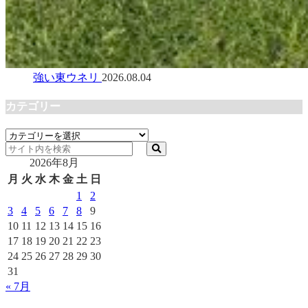
強い東ウネリ
2026.08.04
カテゴリー
カ
テ
2026年8月
ゴ
リ
月
火
水
木
金
土
日
ー
1
2
3
4
5
6
7
8
9
10
11
12
13
14
15
16
17
18
19
20
21
22
23
24
25
26
27
28
29
30
31
« 7月