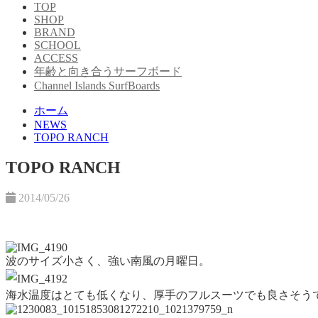
TOP
SHOP
BRAND
SCHOOL
ACCESS
年齢と向き合うサーフボード
Channel Islands SurfBoards
ホーム
NEWS
TOPO RANCH
TOPO RANCH
2014/05/26
波のサイズ小さく、強い南風の月曜日。
海水温度はとても低くなり、厚手のフルスーツでも良さそう