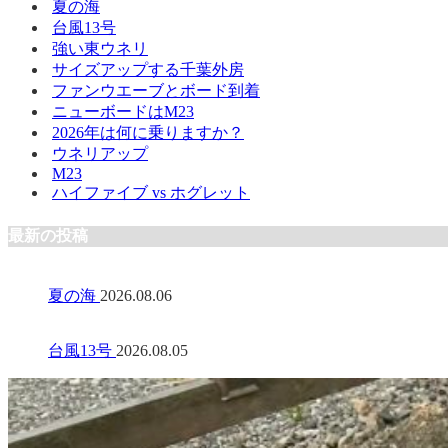
夏の海
台風13号
強い東ウネリ
サイズアップする千葉外房
ファンウエーブとボード到着
ニューボードはM23
2026年は何に乗りますか？
ウネリアップ
M23
ハイファイブ vs ホグレット
最新の投稿
夏の海
2026.08.06
台風13号
2026.08.05