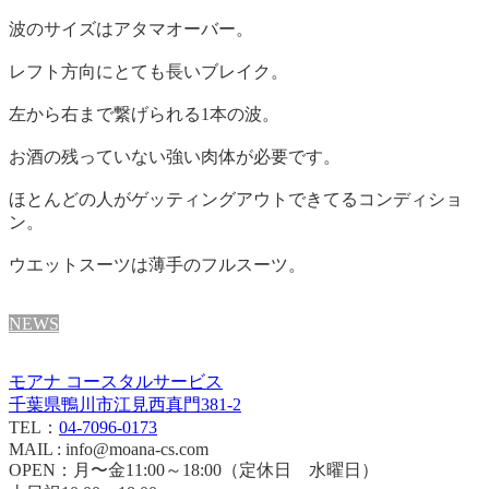
波のサイズはアタマオーバー。
レフト方向にとても長いブレイク。
左から右まで繋げられる1本の波。
お酒の残っていない強い肉体が必要です。
ほとんどの人がゲッティングアウトできてるコンディショ
ン。
ウエットスーツは薄手のフルスーツ。
NEWS
モアナ コースタルサービス
千葉県鴨川市江見西真門381-2
TEL：
04-7096-0173
MAIL : info@moana-cs.com
OPEN：月〜金11:00～18:00（定休日 水曜日）