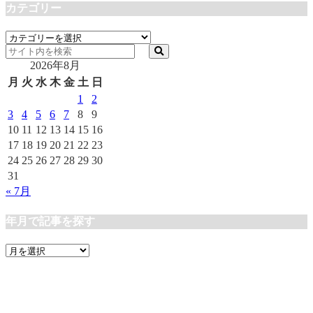
カテゴリー
カ
テ
2026年8月
ゴ
リ
月
火
水
木
金
土
日
ー
1
2
3
4
5
6
7
8
9
10
11
12
13
14
15
16
17
18
19
20
21
22
23
24
25
26
27
28
29
30
31
« 7月
年月で記事を探す
年
月
で
記
事