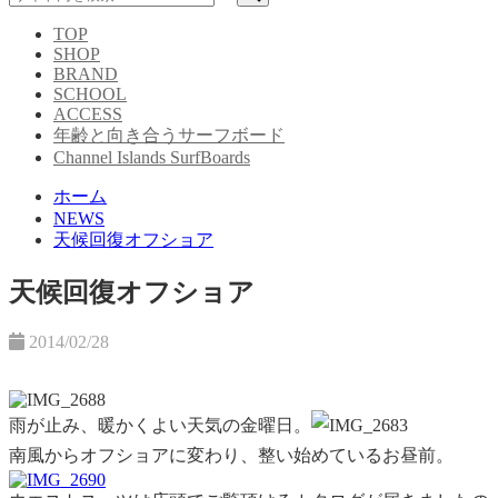
TOP
SHOP
BRAND
SCHOOL
ACCESS
年齢と向き合うサーフボード
Channel Islands SurfBoards
ホーム
NEWS
天候回復オフショア
天候回復オフショア
2014/02/28
雨が止み、暖かくよい天気の金曜日。
南
風からオフショアに変わり、整い始めているお昼前。