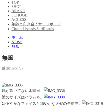
TOP
SHOP
BRAND
SCHOOL
ACCESS
年齢と向き合うサーフボード
Channel Islands SurfBoards
ホーム
NEWS
無風
無風
2015/05/28
風が吹いてない木曜日。
波の
サイズはハラムネ。
ゆるやかなフェイスと穏やかな天候の午前中。