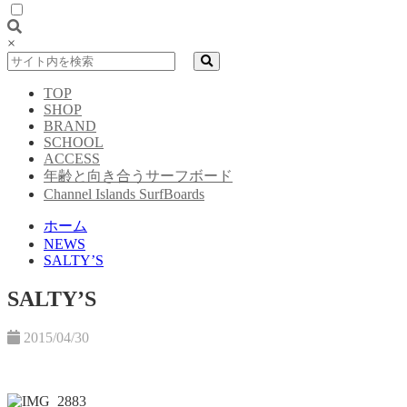
×
TOP
SHOP
BRAND
SCHOOL
ACCESS
年齢と向き合うサーフボード
Channel Islands SurfBoards
ホーム
NEWS
SALTY’S
SALTY’S
2015/04/30