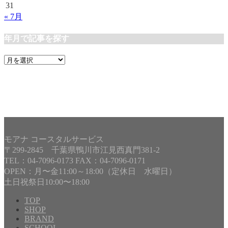
31
« 7月
年月で記事を探す
年
月
で
記
事
を
探
す
モアナ コースタルサービス
〒299-2845 千葉県鴨川市江見西真門381-2
TEL：04-7096-0173 FAX：04-7096-0171
OPEN：月〜金11:00～18:00（定休日 水曜日）
土日祝祭日10:00〜18:00
TOP
SHOP
BRAND
Copyright©
MOANA COASTAL SERVICE
, 2015 All Rights
SCHOOL