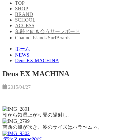
TOP
SHOP
BRAND
SCHOOL
ACCESS
年齢と向き合うサーフボード
Channel Islands SurfBoards
ホーム
NEWS
Deus EX MACHINA
Deus EX MACHINA
2015/04/27
朝から気温上がり夏の陽射し。
南西の風が吹き、波のサイズはハラ〜ムネ。
デウス spring2015