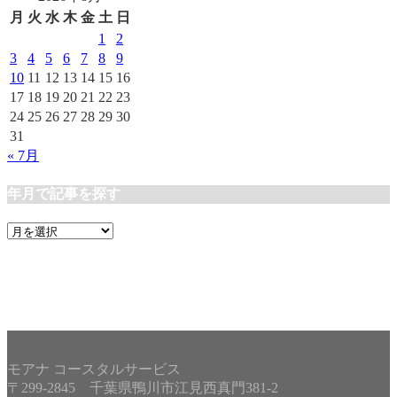
リ
月
火
水
木
金
土
日
ー
1
2
3
4
5
6
7
8
9
10
11
12
13
14
15
16
17
18
19
20
21
22
23
24
25
26
27
28
29
30
31
« 7月
年月で記事を探す
年
月
で
記
事
を
探
す
モアナ コースタルサービス
〒299-2845 千葉県鴨川市江見西真門381-2