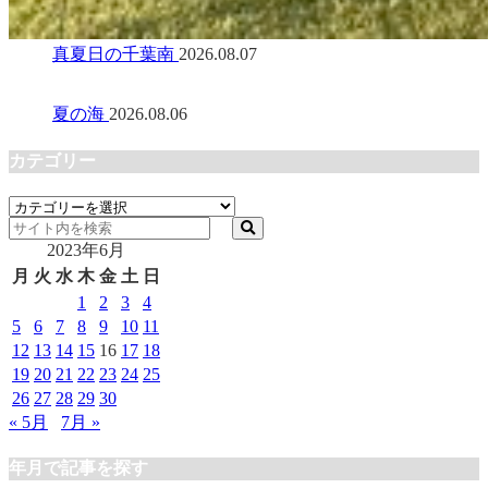
真夏日の千葉南
2026.08.07
夏の海
2026.08.06
カテゴリー
カ
テ
2023年6月
ゴ
リ
月
火
水
木
金
土
日
ー
1
2
3
4
5
6
7
8
9
10
11
12
13
14
15
16
17
18
19
20
21
22
23
24
25
26
27
28
29
30
« 5月
7月 »
年月で記事を探す