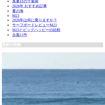
真夏日の千葉南
2026年 おすすめ記事
夏の海
M23
2026年は何に乗りますか？
サーフボードレビューM23
M23とビッグハッピーの比較
台風13号
最新の投稿