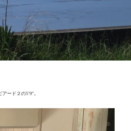
ード２の5’9″。