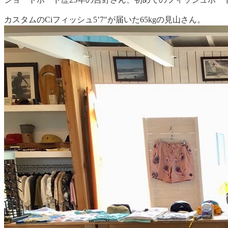
カスタムのCiフィッシュ5’7″が届いた65kgの見山さん。