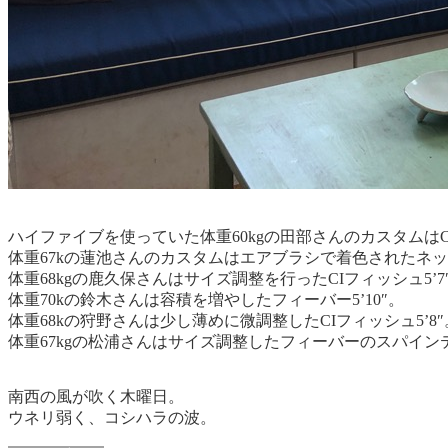
ハイファイブを使っていた体重60kgの田部さんのカスタムは
体重67kの蓮池さんのカスタムはエアブラシで着色されたネックビ
体重68kgの鹿久保さんはサイズ調整を行ったCIフィッシュ5’7
体重70kの鈴木さんは容積を増やしたフィーバー5’10″。
体重68kの狩野さんは少し薄めに微調整したCIフィッシュ5’8″
体重67kgの松浦さんはサイズ調整したフィーバーのスパインテッ
南西の風が吹く木曜日。
ウネリ弱く、コシハラの波。