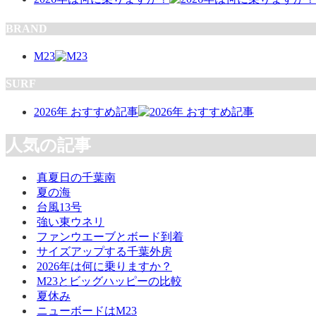
BRAND
M23
SURF
2026年 おすすめ記事
人気の記事
真夏日の千葉南
夏の海
台風13号
強い東ウネリ
ファンウエーブとボード到着
サイズアップする千葉外房
2026年は何に乗りますか？
M23とビッグハッピーの比較
夏休み
ニューボードはM23