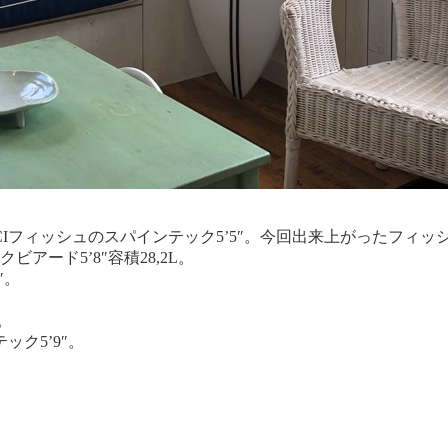
CIフィッシュのスパインテック5’5″。今回出来上がったフィ
アード5’8″容積28,2L。
″。
。
ク5’9″。