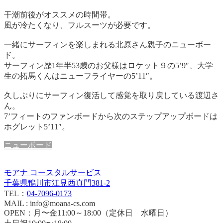
干潮前後がオススメの時間帯。
風が冷たくなり、フルスーツが必要です。
一緒にサーフィンを楽しまれる北原さん親子のニューボー
ド。
サーフィン歴1年半53歳のお父様はロケット９の5’9″、大学
生の拓馬くんはニューフライヤーの5’11″。
久しぶりにサーフィン復活して感覚を取り戻している渡辺さ
ん。
7’フィートのファンボードから次のステップアップボードは
ホグレット5’11″。
ニューボード
モアナ コースタルサービス
千葉県鴨川市江見西真門381-2
TEL：
04-7096-0173
MAIL : info@moana-cs.com
OPEN：月〜金11:00～18:00（定休日 水曜日）