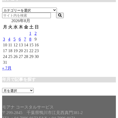
カ
テ
2026年8月
ゴ
リ
月
火
水
木
金
土
日
ー
1
2
3
4
5
6
7
8
9
10
11
12
13
14
15
16
17
18
19
20
21
22
23
24
25
26
27
28
29
30
31
« 7月
年月で記事を探す
年
月
で
記
モアナ コースタルサービス
事
〒299-2845 千葉県鴨川市江見西真門381-2
を