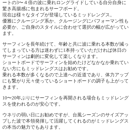
ートの3〜４倍の波に乗れロングライドしている自分自身に
驚き高揚感に包まれるサーフボード。
現在は様々なタイプが登場しているミッドレングス。
優雅にクルージング系か、クルージングにパフォーマン性も
必要か、ご自身のスタイルに合わせて選択の幅が広がってい
ます。
サーフィンを長年続けて、年齢と共に波に乗れる本数が減っ
てしまっている方は迷わずに1本持っていただければ休日の
サーフィンは劇的に変化して楽しくなります。
ショートボードでサーフィンを始めたけどなかなか乗れてい
ない方にもミッドレングスはお勧めです。
乗れる本数が多くなるので上達への近道であり、体力アップ
にも繋がり元々使っているショートボードの調子も上がって
きます。
10〜20年ぶりにサーフィンを再開される場合もミッドレング
スを使われるのが安心です。
ウネリの弱い日にお勧めですが、台風シーズンのサイズアッ
プした波で本領発揮して活躍してくれるのがミッドレングス
の本当の魅力でもあります。