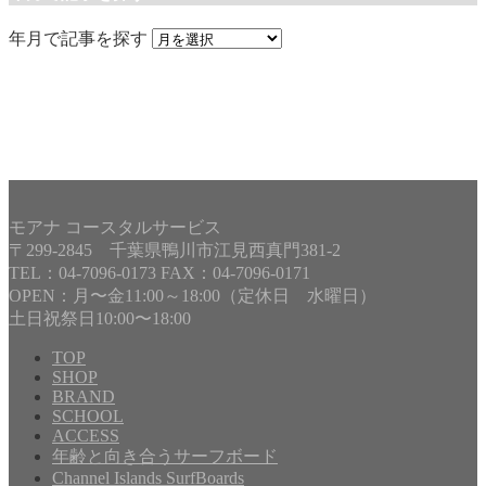
年月で記事を探す
モアナ コースタルサービス
〒299-2845 千葉県鴨川市江見西真門381-2
TEL：04-7096-0173 FAX：04-7096-0171
OPEN：月〜金11:00～18:00（定休日 水曜日）
土日祝祭日10:00〜18:00
TOP
SHOP
BRAND
Copyright©
MOANA COASTAL SERVICE
, 2024 All Rights
SCHOOL
Reserved.
ACCESS
年齢と向き合うサーフボード
Channel Islands SurfBoards