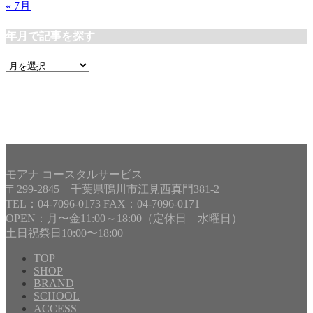
« 7月
年月で記事を探す
年
月
で
記
事
を
探
す
モアナ コースタルサービス
〒299-2845 千葉県鴨川市江見西真門381-2
TEL：04-7096-0173 FAX：04-7096-0171
OPEN：月〜金11:00～18:00（定休日 水曜日）
土日祝祭日10:00〜18:00
TOP
SHOP
BRAND
Copyright©
MOANA COASTAL SERVICE
, 2024 All Rights
SCHOOL
Reserved.
ACCESS