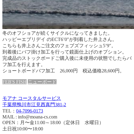
冬のオフショアが続くサイクルになってきました。
ハッピーエブリデイ のECT6’0″が到着した井上さん。
こちらも井上さんご注文のフェブズフィッシュ5’9″。
到着後にバフ掛け加工を行って鏡面仕上げのオプション。
完成品のストックボードご購入後に未使用の状態でしたらバ
フ加工を行えます。
ショートボードバフ加工 26,000円 税込価格28,600円。
FEB'S FISH
ニューボード
モアナ コースタルサービス
千葉県鴨川市江見西真門381-2
TEL：
04-7096-0173
MAIL : info@moana-cs.com
OPEN：月〜金11:00～18:00（定休日 水曜日）
土日祝10:00〜18:00